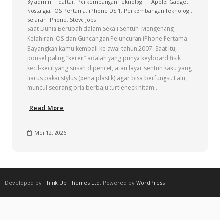
By
admin
daftar
,
Perkembangan Teknologi
Apple
,
Gadget
Nostalgia
,
iOS Pertama
,
iPhone OS 1
,
Perkembangan Teknologi
,
Sejarah iPhone
,
Steve Jobs
Saat Dunia Berubah dalam Sekali Sentuh: Mengenang
Kelahiran iOS dan Guncangan Peluncuran iPhone Pertama
Bayangkan kamu kembali ke awal tahun 2007. Saat itu,
ponsel paling “keren” adalah yang punya keyboard fisik
kecil-kecil yang susah dipencet, atau layar sentuh kaku yang
harus pakai stylus (pena plastik) agar bisa berfungsi. Lalu,
muncul seorang pria berbaju turtleneck hitam…
Read More
Mei 12, 2026
Developed by
Think Up Themes Ltd
. Powered by
WordPress
.